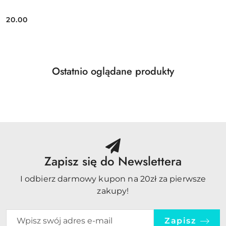
20.00
Cena:
Produkty
Ostatnio oglądane produkty
Pomiń karuzelę produktów
o
statusie:
Zapisz się do Newslettera
I odbierz darmowy kupon na 20zł za pierwsze
zakupy!
Zapisz