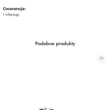
Gwarancja:
1 Miesiąc
Produkty
Podobne produkty
Pomiń karuzelę produktów
o
statusie: