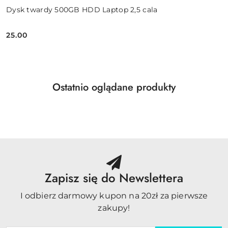
Dysk twardy 500GB HDD Laptop 2,5 cala
25.00
Cena:
Produkty
Ostatnio oglądane produkty
Pomiń karuzelę produktów
o
statusie:
Zapisz się do Newslettera
I odbierz darmowy kupon na 20zł za pierwsze
zakupy!