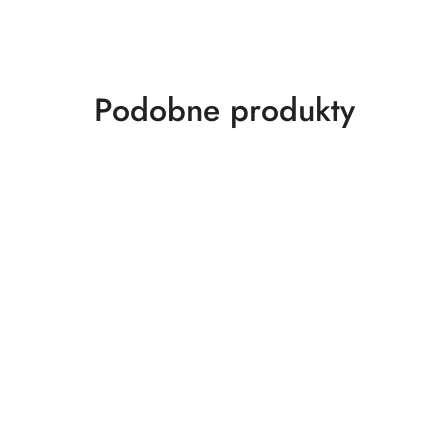
Produkty
Podobne produkty
o
statusie: