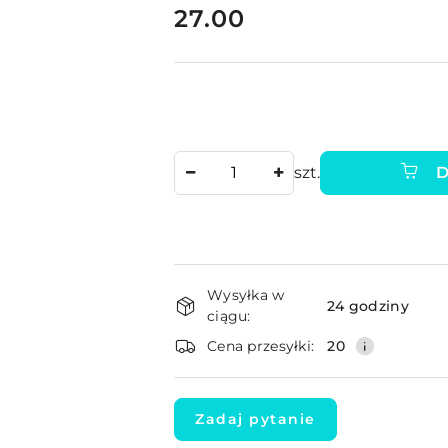
cena:
27.00
Ilość
szt.
D
Dostępność
Wysyłka w
i
24 godziny
ciągu:
dostawa
Cena przesyłki:
20
Zadaj pytanie