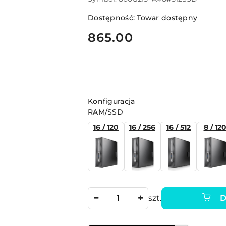
Dostępność:
Towar dostępny
cena:
865.00
Wariant
Konfiguracja
RAM/SSD
16 / 120
16 / 256
16 / 512
8 / 12
Ilość
szt.
D