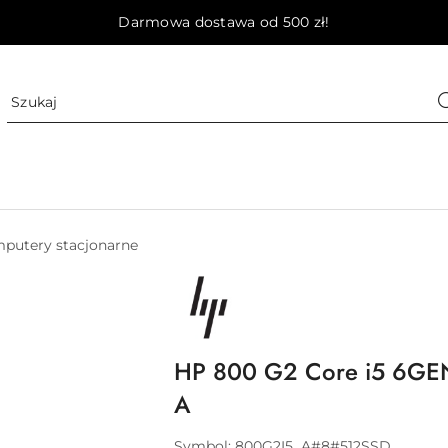
Darmowa dostawa od 500 zł!
putery stacjonarne
NAZWA
PRODUCENTA:
HP
HP 800 G2 Core i5 6GE
A
Symbol:
800G2I5_A#8#512SSD