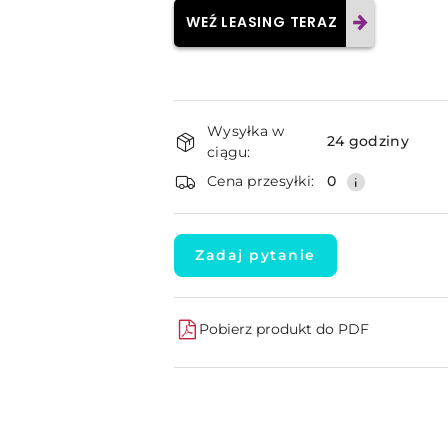
WEŹ LEASING TERAZ
Dostępność
Wysyłka w
i
24 godziny
ciągu:
dostawa
Cena przesyłki:
0
Zadaj pytanie
Pobierz produkt do PDF