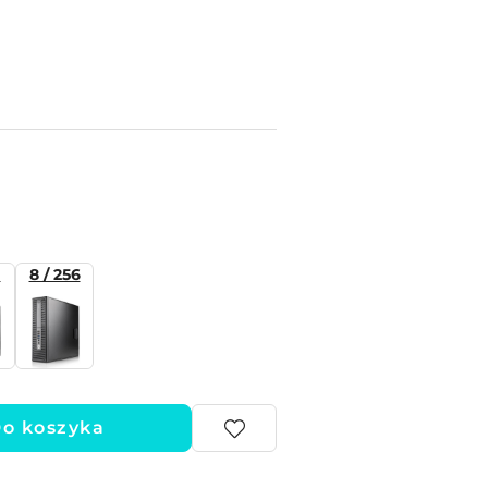
0
8 / 256
o koszyka