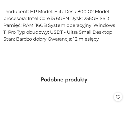
Producent: HP Model: EliteDesk 800 G2 Model
procesora: Intel Core i5 6GEN Dysk: 256GB SSD
Pamięć: RAM: 16GB System operacyjny: Windows
11 Pro Typ obudowy: USDT - Ultra Small Desktop
Stan: Bardzo dobry Gwarancja: 12 miesięcy
Produkty
Podobne produkty
Pomiń karuzelę produktów
o
statusie: