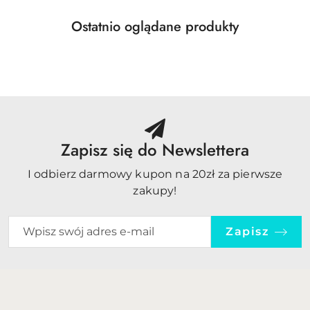
Produkty
Ostatnio oglądane produkty
Pomiń karuzelę produktów
o
statusie:
Zapisz się do Newslettera
I odbierz darmowy kupon na 20zł za pierwsze
zakupy!
Zapisz