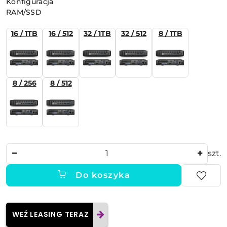
Wariant
Konfiguracja
RAM/SSD
16 / 1TB
16 / 512
32 / 1TB
32 / 512
8 / 1TB
8 / 256
8 / 512
Ilość
szt.
Do koszyka
WEŹ LEASING TERAZ