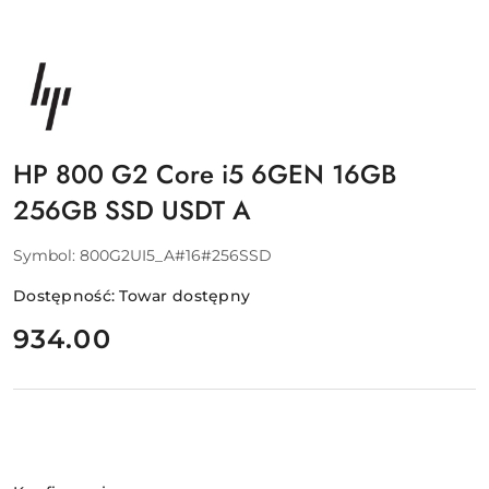
NAZWA
PRODUCENTA:
HP
HP 800 G2 Core i5 6GEN 16GB
256GB SSD USDT A
Symbol:
800G2UI5_A#16#256SSD
Dostępność:
Towar dostępny
cena:
934.00