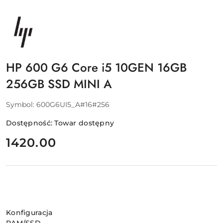
NAZWA
PRODUCENTA:
HP
HP 600 G6 Core i5 10GEN 16GB
256GB SSD MINI A
Symbol:
600G6UI5_A#16#256
Dostępność:
Towar dostępny
cena:
1420.00
Wariant
Konfiguracja