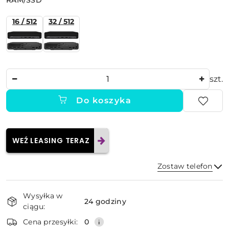
RAM/SSD
16 / 512
32 / 512
Ilość
szt.
Do koszyka
WEŹ LEASING TERAZ
Zostaw telefon
Dostępność
Wysyłka w
i
24 godziny
ciągu:
dostawa
Wyślij
Cena przesyłki:
0