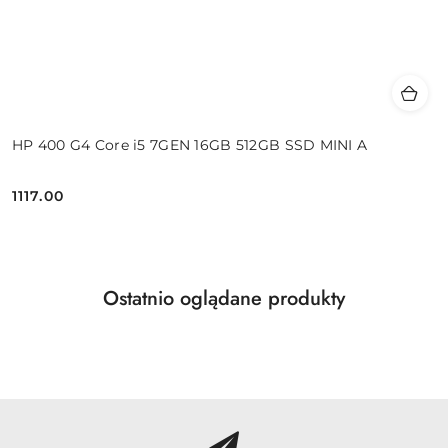
HP 400 G4 Core i5 7GEN 16GB 512GB SSD MINI A
1117.00
Cena:
Produkty
Ostatnio oglądane produkty
Pomiń karuzelę produktów
o
statusie: