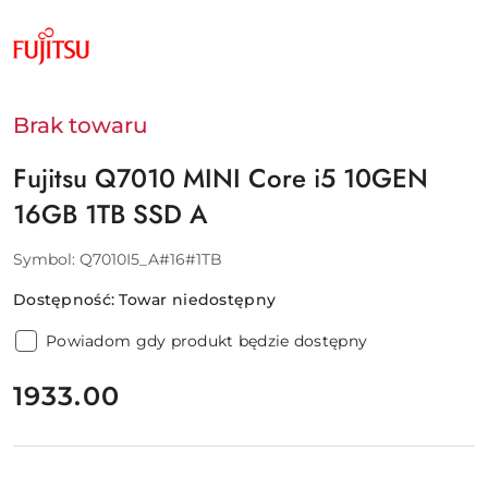
NAZWA
PRODUCENTA:
FUJITSU
Brak towaru
Fujitsu Q7010 MINI Core i5 10GEN
16GB 1TB SSD A
Symbol:
Q7010I5_A#16#1TB
Dostępność:
Towar niedostępny
Powiadom gdy produkt będzie dostępny
cena:
1933.00