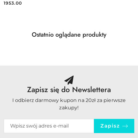
1953.00
Cena:
Produkty
Ostatnio oglądane produkty
Pomiń karuzelę produktów
o
statusie:
Zapisz się do Newslettera
I odbierz darmowy kupon na 20zł za pierwsze
zakupy!
Zapisz