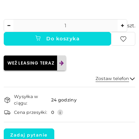
Ilość
szt.
Do koszyka
WEŹ LEASING TERAZ
Zostaw telefon
Dostępność
Wysyłka w
i
24 godziny
ciągu:
dostawa
Wyślij
Cena przesyłki:
0
Zadaj pytanie