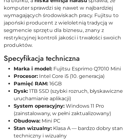
na biurku, a
niska emisja hałasu
sprawia, że
komputer sprawdzi się nawet w najbardziej
wymagających środowiskach pracy. Fujitsu to
japoński producent z wieloletnią tradycją w
segmencie sprzętu dla biznesu, znany z
restrykcyjnej kontroli jakości i trwałości swoich
produktów.
Specyfikacja techniczna
Marka i model:
Fujitsu Esprimo Q7010 Mini
Procesor:
Intel Core i5 (10. generacja)
Pamięć RAM:
16GB
Dysk:
1TB SSD (szybki rozruch, błyskawiczne
uruchamianie aplikacji)
System operacyjny:
Windows 11 Pro
(zainstalowany, w pełni zaktualizowany)
Obudowa:
Mini PC
Stan wizualny:
Klasa A — bardzo dobry stan
techniczny i wizualny