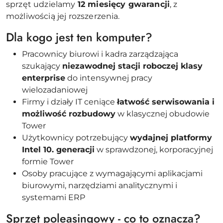
sprzęt udzielamy
12 miesięcy gwarancji
, z
możliwością jej rozszerzenia.
Dla kogo jest ten komputer?
Pracownicy biurowi i kadra zarządzająca
szukający
niezawodnej stacji roboczej klasy
enterprise
do intensywnej pracy
wielozadaniowej
Firmy i działy IT ceniące
łatwość serwisowania i
możliwość rozbudowy
w klasycznej obudowie
Tower
Użytkownicy potrzebujący
wydajnej platformy
Intel 10. generacji
w sprawdzonej, korporacyjnej
formie Tower
Osoby pracujące z wymagającymi aplikacjami
biurowymi, narzędziami analitycznymi i
systemami ERP
Sprzęt poleasingowy - co to oznacza?