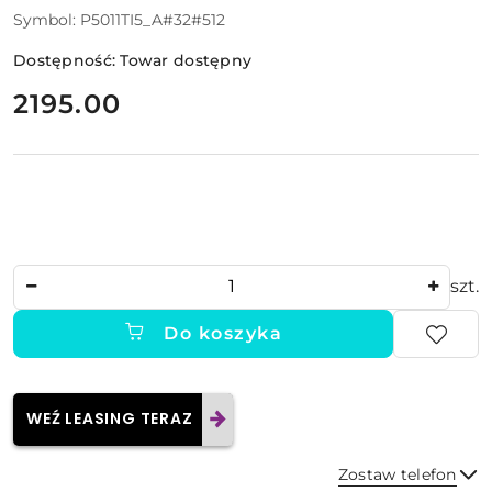
Symbol:
P5011TI5_A#32#512
Dostępność:
Towar dostępny
cena:
2195.00
Ilość
szt.
Do koszyka
WEŹ LEASING TERAZ
Zostaw telefon