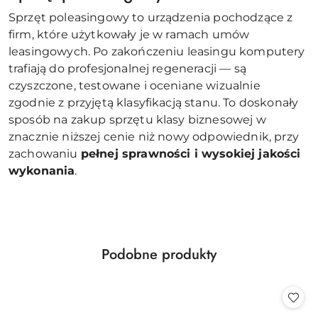
Sprzęt poleasingowy to urządzenia pochodzące z
firm, które użytkowały je w ramach umów
leasingowych. Po zakończeniu leasingu komputery
trafiają do profesjonalnej regeneracji — są
czyszczone, testowane i oceniane wizualnie
zgodnie z przyjętą klasyfikacją stanu. To doskonały
sposób na zakup sprzętu klasy biznesowej w
znacznie niższej cenie niż nowy odpowiednik, przy
zachowaniu
pełnej sprawności i wysokiej jakości
wykonania
.
Produkty
Podobne produkty
Pomiń karuzelę produktów
o
statusie: