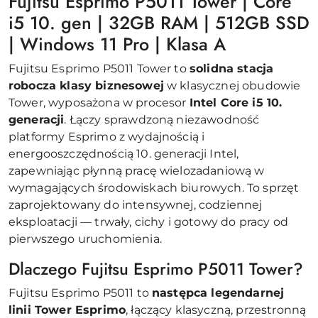
Fujitsu Esprimo P5011 Tower | Core
i5 10. gen | 32GB RAM | 512GB SSD
| Windows 11 Pro | Klasa A
Fujitsu Esprimo P5011 Tower to
solidna stacja
robocza klasy biznesowej
w klasycznej obudowie
Tower, wyposażona w procesor
Intel Core i5 10.
generacji
. Łączy sprawdzoną niezawodność
platformy Esprimo z wydajnością i
energooszczędnością 10. generacji Intel,
zapewniając płynną pracę wielozadaniową w
wymagających środowiskach biurowych. To sprzęt
zaprojektowany do intensywnej, codziennej
eksploatacji — trwały, cichy i gotowy do pracy od
pierwszego uruchomienia.
Dlaczego Fujitsu Esprimo P5011 Tower?
Fujitsu Esprimo P5011 to
następca legendarnej
linii Tower Esprimo
, łączący klasyczną, przestronną