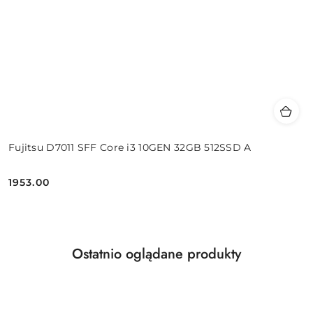
Fujitsu D7011 SFF Core i3 10GEN 32GB 512SSD A
1953.00
Cena:
Produkty
Ostatnio oglądane produkty
Pomiń karuzelę produktów
o
statusie: