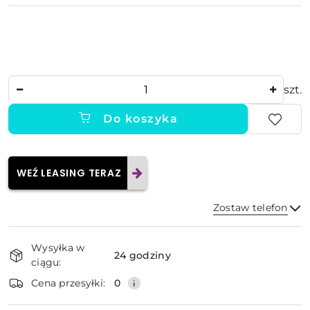
Ilość
szt.
Do koszyka
WEŹ LEASING TERAZ
Zostaw telefon
Dostępność
Wysyłka w
i
24 godziny
ciągu:
dostawa
Wyślij
Cena przesyłki:
0