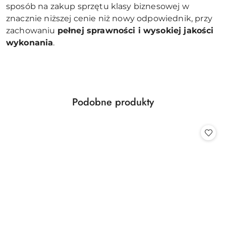
sposób na zakup sprzętu klasy biznesowej w
znacznie niższej cenie niż nowy odpowiednik, przy
zachowaniu
pełnej sprawności i wysokiej jakości
wykonania
.
Produkty
Podobne produkty
Pomiń karuzelę produktów
o
statusie: