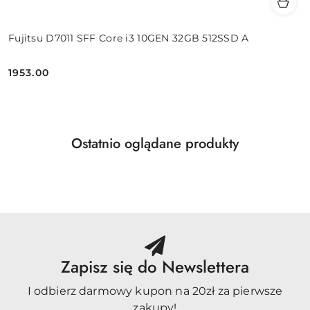
Fujitsu D7011 SFF Core i3 10GEN 32GB 512SSD A
1953.00
Cena:
Produkty
Ostatnio oglądane produkty
Pomiń karuzelę produktów
o
statusie:
Zapisz się do Newslettera
I odbierz darmowy kupon na 20zł za pierwsze
zakupy!