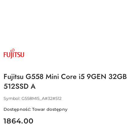
NAZWA
PRODUCENTA:
FUJITSU
Fujitsu G558 Mini Core i5 9GEN 32GB
512SSD A
Symbol:
G558MI5_A#32#512
Dostępność:
Towar dostępny
cena:
1864.00