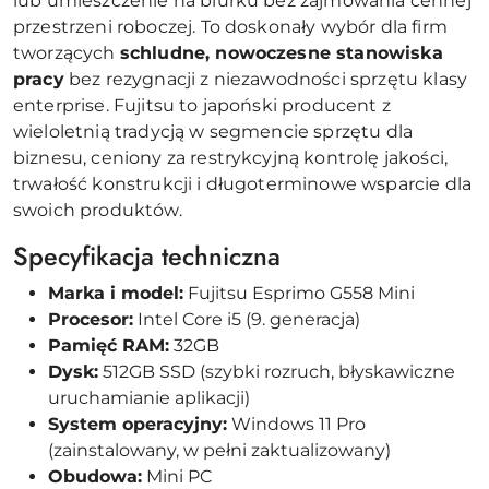
lub umieszczenie na biurku bez zajmowania cennej
przestrzeni roboczej. To doskonały wybór dla firm
tworzących
schludne, nowoczesne stanowiska
pracy
bez rezygnacji z niezawodności sprzętu klasy
enterprise. Fujitsu to japoński producent z
wieloletnią tradycją w segmencie sprzętu dla
biznesu, ceniony za restrykcyjną kontrolę jakości,
trwałość konstrukcji i długoterminowe wsparcie dla
swoich produktów.
Specyfikacja techniczna
Marka i model:
Fujitsu Esprimo G558 Mini
Procesor:
Intel Core i5 (9. generacja)
Pamięć RAM:
32GB
Dysk:
512GB SSD (szybki rozruch, błyskawiczne
uruchamianie aplikacji)
System operacyjny:
Windows 11 Pro
(zainstalowany, w pełni zaktualizowany)
Obudowa:
Mini PC