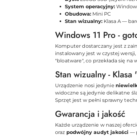
System operacyjny:
Windows 
Obudowa:
Mini PC
Stan wizualny:
Klasa A — bar
Windows 11 Pro - got
Komputer dostarczany jest z za
instalowany jest w czystej wers
"bloatware", co przekłada się n
Stan wizualny - Klasa
Urządzenie nosi jedynie
niewielk
widoczne są jedynie delikatne ś
Sprzęt jest w pełni sprawny tech
Gwarancja i jakość
Każde urządzenie w naszej oferc
oraz
podwójny audyt jakości
— p