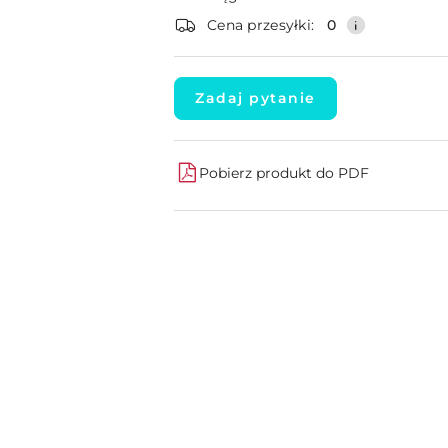
dostawa
Cena przesyłki:
0
Zadaj pytanie
Pobierz produkt do PDF