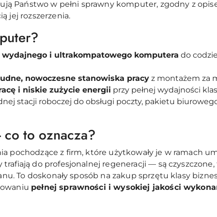
ją Państwo w pełni sprawny komputer, zgodny z opis
ią jej rozszerzenia.
mputer?
y
wydajnego i ultrakompatowego komputera
do codzie
ludne, nowoczesne stanowiska pracy
z montażem za m
racę i niskie zużycie energii
przy pełnej wydajności kla
ej stacji roboczej do obsługi poczty, pakietu biuroweg
- co to oznacza?
ia pochodzące z firm, które użytkowały je w ramach u
rafiają do profesjonalnej regeneracji — są czyszczone,
stanu. To doskonały sposób na zakup sprzętu klasy bizne
chowaniu
pełnej sprawności i wysokiej jakości wykona