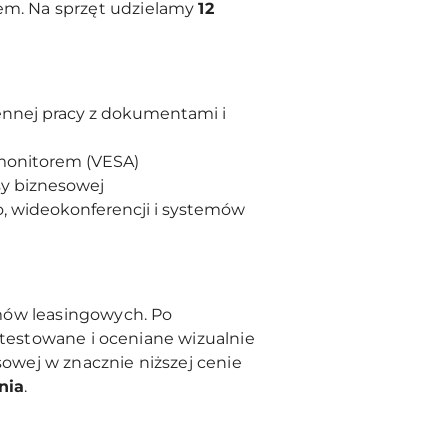
em. Na sprzęt udzielamy
12
nnej pracy z dokumentami i
onitorem (VESA)
sy biznesowej
o, wideokonferencji i systemów
mów leasingowych. Po
 testowane i oceniane wizualnie
sowej w znacznie niższej cenie
nia
.