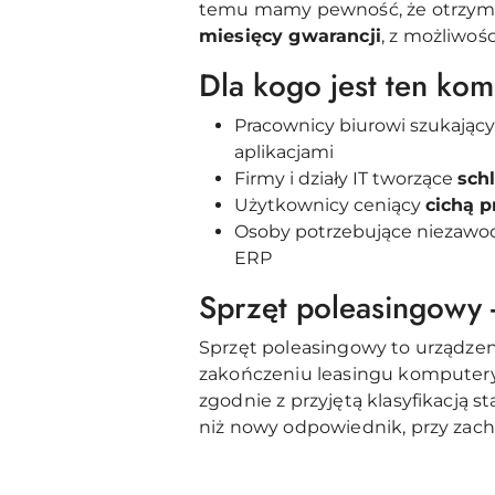
temu mamy pewność, że otrzymu
miesięcy gwarancji
, z możliwośc
Dla kogo jest ten ko
Pracownicy biurowi szukając
aplikacjami
Firmy i działy IT tworzące
sch
Użytkownicy ceniący
cichą p
Osoby potrzebujące niezawodn
ERP
Sprzęt poleasingowy 
Sprzęt poleasingowy to urządzen
zakończeniu leasingu komputery t
zgodnie z przyjętą klasyfikacją 
niż nowy odpowiednik, przy za