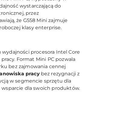
wydajność wystarczającą do
ronicznej, przez
awiają, że G558 Mini zajmuje
oboczej klasy enterprise.
wydajności procesora Intel Core
rę pracy. Format Mini PC pozwala
rku bez zajmowania cennej
tanowiska pracy
bez rezygnacji z
dycją w segmencie sprzętu dla
we wsparcie dla swoich produktów.