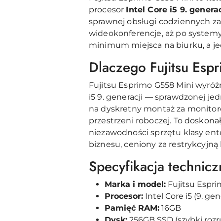
procesor
Intel Core i5 9. generac
sprawnej obsługi codziennych za
wideokonferencje, aż po systemy 
minimum miejsca na biurku, a jed
Dlaczego Fujitsu Esp
Fujitsu Esprimo G558 Mini wyróż
i5 9. generacji — sprawdzonej jed
na dyskretny montaż za monito
przestrzeni roboczej. To doskona
niezawodności sprzętu klasy ente
biznesu, ceniony za restrykcyjną
Specyfikacja technicz
Marka i model:
Fujitsu Espri
Procesor:
Intel Core i5 (9. gen
Pamięć RAM:
16GB
Dysk:
256GB SSD (szybki rozru