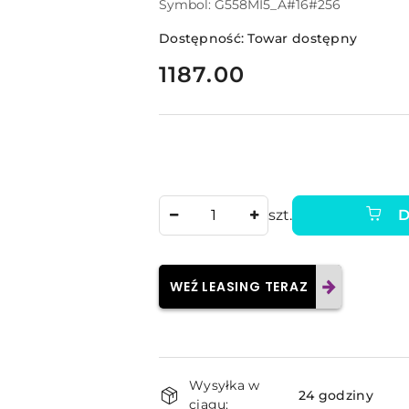
Symbol:
G558MI5_A#16#256
Dostępność:
Towar dostępny
cena:
1187.00
Ilość
szt.
D
WEŹ LEASING TERAZ
Dostępność
Wysyłka w
i
24 godziny
ciągu: