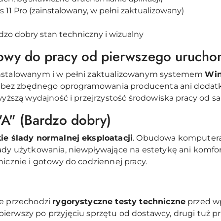
11 Pro (zainstalowany, w pełni zaktualizowany)
dzo dobry stan techniczny i wizualny
owy do pracy od pierwszego urucho
instalowanym i w pełni zaktualizowanym systemem
Win
ji, bez zbędnego oprogramowania producenta ani dodatk
a wyższą wydajność i przejrzystość środowiska pracy od
 "A" (Bardzo dobry)
ie ślady normalnej eksploatacji
. Obudowa komputera
lady użytkowania, niewpływające na estetykę ani komfo
nicznie i gotowy do codziennej pracy.
ie przechodzi
rygorystyczne testy techniczne
przed w
ierwszy po przyjęciu sprzętu od dostawcy, drugi tuż pr