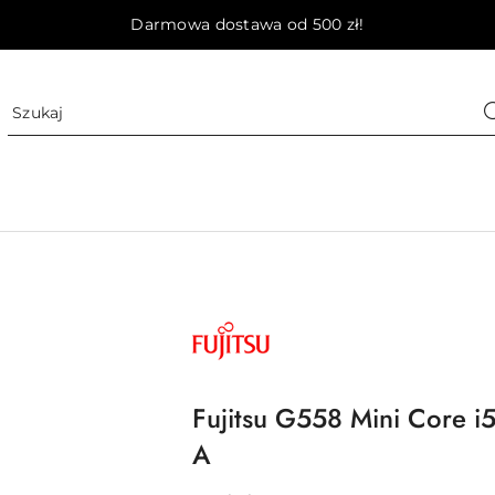
Darmowa dostawa od 500 zł!
NAZWA
PRODUCENTA:
FUJITSU
Fujitsu G558 Mini Core
A