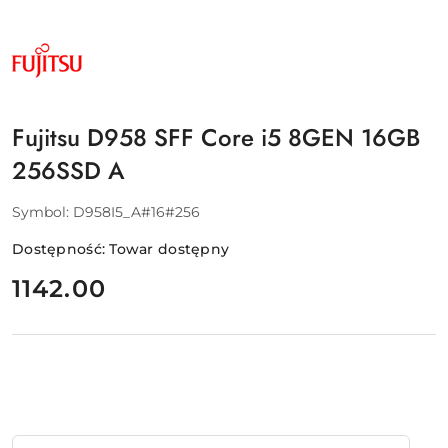
NAZWA
PRODUCENTA:
FUJITSU
Fujitsu D958 SFF Core i5 8GEN 16GB
256SSD A
Symbol:
D958I5_A#16#256
Dostępność:
Towar dostępny
cena:
1142.00
Ilość