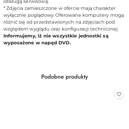
obsługą serwisową.
* Zdjęcia zamieszczone w ofercie mają charakter
wyłącznie poglądowy. Oferowane komputery mogą
różnić się od przedstawionych na zdjęciach pod
względem wyglądu oraz konfiguracji technicznej.
Informujemy, iż nie wszystkie jednostki są
wyposażone w napęd DVD.
Produkty
Podobne produkty
Pomiń karuzelę produktów
o
statusie: