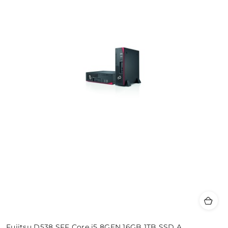
Fujitsu D538 SFF Core i5 8GEN 16GB 1TB SSD A