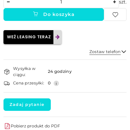
szt.
Do koszyka
WEŹ LEASING TERAZ
Zostaw telefon
Dostępność
Wysyłka w
i
24 godziny
ciągu:
dostawa
Wyślij
Cena przesyłki:
0
Zadaj pytanie
Pobierz produkt do PDF