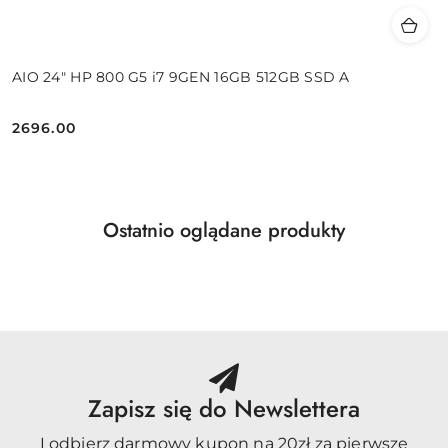
AIO 24" HP 800 G5 i7 9GEN 16GB 512GB SSD A
2696.00
Cena:
Produkty
Ostatnio oglądane produkty
Pomiń karuzelę produktów
o
statusie:
Zapisz się do Newslettera
I odbierz darmowy kupon na 20zł za pierwsze