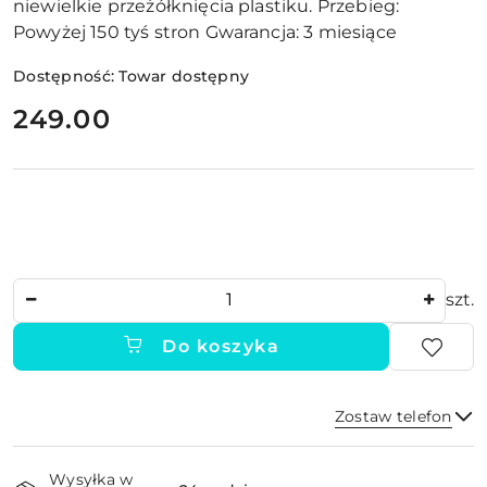
niewielkie przeżółknięcia plastiku. Przebieg:
Powyżej 150 tyś stron Gwarancja: 3 miesiące
Dostępność:
Towar dostępny
cena:
249.00
Ilość
szt.
Do koszyka
Zostaw telefon
Dostępność
Wysyłka w