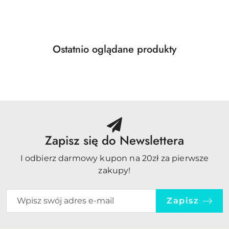
Cena:
Produkty
Ostatnio oglądane produkty
Pomiń karuzelę produktów
o
statusie:
Zapisz się do Newslettera
I odbierz darmowy kupon na 20zł za pierwsze
zakupy!
Zapisz