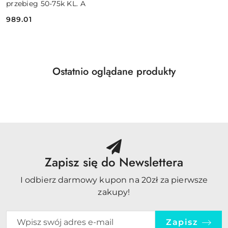
przebieg 50-75k KL. A
989.01
Cena:
Produkty
Ostatnio oglądane produkty
Pomiń karuzelę produktów
o
statusie:
Zapisz się do Newslettera
I odbierz darmowy kupon na 20zł za pierwsze
zakupy!
Zapisz