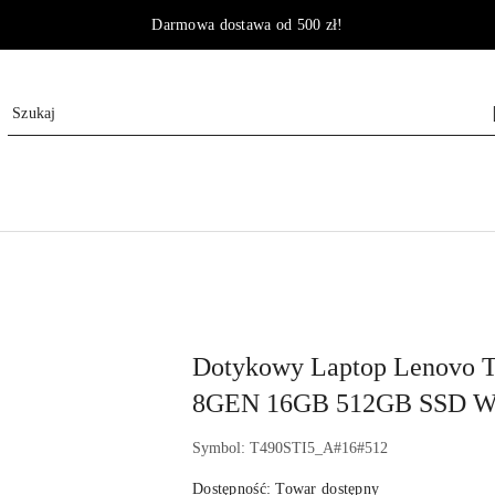
Darmowa dostawa od 500 zł!
NAZWA
PRODUCENTA:
LENOVO
Dotykowy Laptop Lenovo T
8GEN 16GB 512GB SSD W
Symbol:
T490STI5_A#16#512
Dostępność:
Towar dostępny