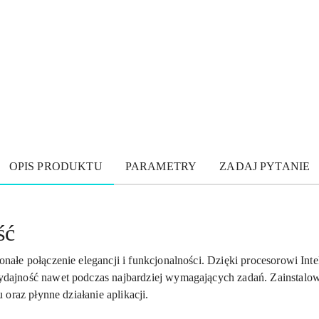
OPIS PRODUKTU
PARAMETRY
ZADAJ PYTANIE
ść
łe połączenie elegancji i funkcjonalności. Dzięki procesorowi Inte
dajność nawet podczas najbardziej wymagających zadań. Zainstal
oraz płynne działanie aplikacji.