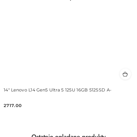
14" Lenovo L14 Gen5 Ultra 5 125U 16GB 512SSD A-
2717.00
Cena:
Produkty
Ostatnio oglądane produkty