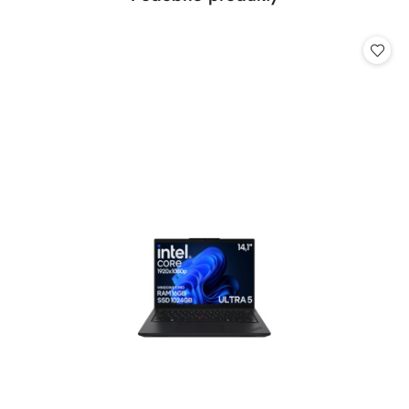
Pomiń karuzelę produktów
o
statusie: