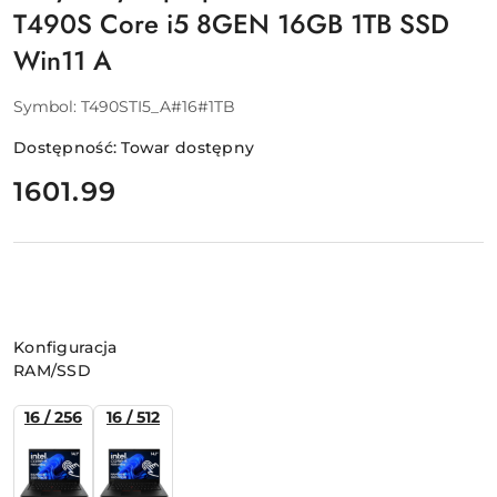
T490S Core i5 8GEN 16GB 1TB SSD
Win11 A
Symbol:
T490STI5_A#16#1TB
Dostępność:
Towar dostępny
cena:
1601.99
Wariant
Konfiguracja
RAM/SSD
16 / 256
16 / 512