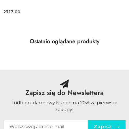
2717.00
Cena:
Produkty
Ostatnio oglądane produkty
Pomiń karuzelę produktów
o
statusie:
Zapisz się do Newslettera
I odbierz darmowy kupon na 20zł za pierwsze
zakupy!
Zapisz