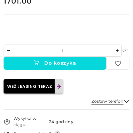
cena:
1701.00
Ilość
szt.
Do koszyka
WEŹ LEASING TERAZ
Zostaw telefon
Dostępność
Wysyłka w
i
24 godziny
ciągu:
dostawa
Wyślij