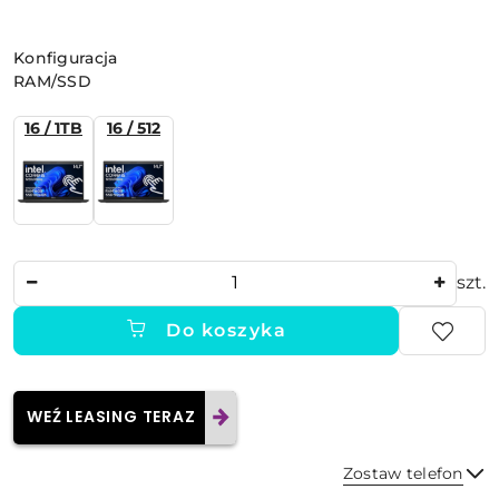
Wariant
Konfiguracja
RAM/SSD
16 / 1TB
16 / 512
Ilość
szt.
Do koszyka
WEŹ LEASING TERAZ
Zostaw telefon