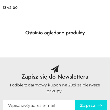
1342.00
Cena:
Produkty
Ostatnio oglądane produkty
Pomiń karuzelę produktów
o
statusie:
Zapisz się do Newslettera
I odbierz darmowy kupon na 20zł za pierwsze
zakupy!
Zapisz