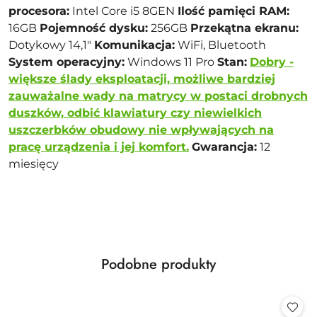
procesora:
Intel Core i5 8GEN
Ilość pamięci RAM:
16GB
Pojemność dysku:
256GB
Przekątna ekranu:
Dotykowy 14,1"
Komunikacja:
WiFi, Bluetooth
System operacyjny:
Windows 11 Pro
Stan:
Dobry -
większe ślady eksploatacji, możliwe bardziej
zauważalne wady na matrycy w postaci drobnych
duszków, odbić klawiatury czy niewielkich
uszczerbków obudowy nie wpływających na
pracę urządzenia i jej komfort.
Gwarancja:
12
miesięcy
Produkty
Podobne produkty
Pomiń karuzelę produktów
o
statusie: