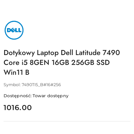
NAZWA
PRODUCENTA:
DELL
Dotykowy Laptop Dell Latitude 7490
Core i5 8GEN 16GB 256GB SSD
Win11 B
Symbol:
7490TI5_B#16#256
Dostępność:
Towar dostępny
cena:
1016.00