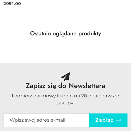
2091.00
Cena:
Produkty
Ostatnio oglądane produkty
Pomiń karuzelę produktów
o
statusie:
Zapisz się do Newslettera
I odbierz darmowy kupon na 20zł za pierwsze
zakupy!
Zapisz