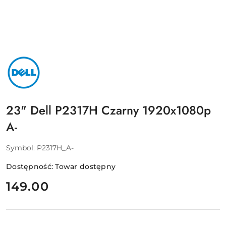
NAZWA
PRODUCENTA:
DELL
23" Dell P2317H Czarny 1920x1080p
A-
Symbol:
P2317H_A-
Dostępność:
Towar dostępny
cena:
149.00