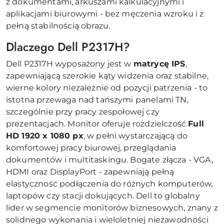
z dokumentami, arkuszami kalkulacyjnymi i
aplikacjami biurowymi - bez męczenia wzroku i z
pełną stabilnością obrazu.
Dlaczego Dell P2317H?
Dell P2317H wyposażony jest w
matrycę IPS
,
zapewniającą szerokie kąty widzenia oraz stabilne,
wierne kolory niezależnie od pozycji patrzenia - to
istotna przewaga nad tańszymi panelami TN,
szczególnie przy pracy zespołowej czy
prezentacjach. Monitor oferuje rozdzielczość
Full
HD 1920 x 1080 px
, w pełni wystarczającą do
komfortowej pracy biurowej, przeglądania
dokumentów i multitaskingu. Bogate złącza - VGA,
HDMI oraz DisplayPort - zapewniają pełną
elastyczność podłączenia do różnych komputerów,
laptopów czy stacji dokujących. Dell to globalny
lider w segmencie monitorów biznesowych, znany z
solidnego wykonania i wieloletniej niezawodności