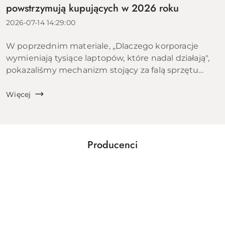
powstrzymują kupujących w 2026 roku
2026-07-14 14:29:00
W poprzednim materiale, „Dlaczego korporacje
wymieniają tysiące laptopów, które nadal działają",
pokazaliśmy mechanizm stojący za falą sprzętu
trafiającego na rynek wtórny: cykle leasingowe,
polityki IT dużych organizacji i ekon...
Więcej
Producenci
Pomiń karuzelę producentów