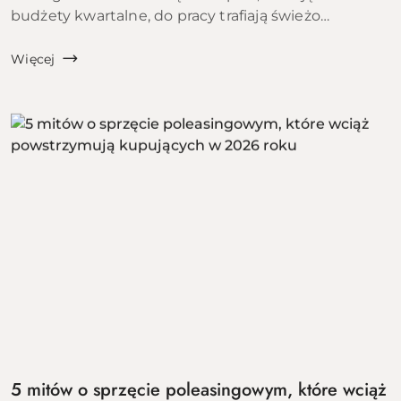
budżety kwartalne, do pracy trafiają świeżo
zatrudnieni ludzie, a szkoły i uczelnie startują z
kolejnym rocznikiem. To właśnie ten moment bywa
Więcej
w polskic...
5 mitów o sprzęcie poleasingowym, które wciąż