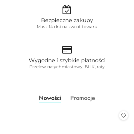
Bezpieczne zakupy
Masz 14 dni na zwrot towaru
Wygodne i szybkie płatności
Przelew natychmiastowy, BLIK, raty
Produkty
Produkty
Nowości
Promocje
Pomiń karuzelę produktów
o
o
statusie:
statusie: