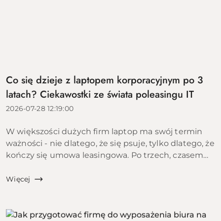
Co się dzieje z laptopem korporacyjnym po 3
latach? Ciekawostki ze świata poleasingu IT
2026-07-28 12:19:00
W większości dużych firm laptop ma swój termin
ważności - nie dlatego, że się psuje, tylko dlatego, że
kończy się umowa leasingowa. Po trzech, czasem
czterech latach sprzęt wraca do leasingodawcy,
trafia do firmy zajmującej się poleasingiem i zaczy...
Więcej