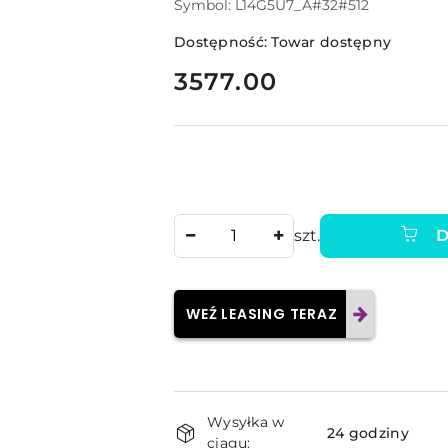
Symbol:
L14G5U7_A#32#512
Dostępność:
Towar dostępny
cena:
3577.00
Ilość
szt.
D
WEŹ LEASING TERAZ
Dostępność
Wysyłka w
i
24 godziny
ciągu: