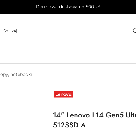
Darmowa dostawa od 500 zł!
opy, notebooki
NAZWA
PRODUCENTA:
LENOVO
14" Lenovo L14 Gen5 Ul
512SSD A