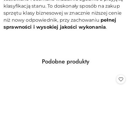
klasyfikacją stanu. To doskonały sposób na zakup
sprzętu klasy biznesowej w znacznie niższej cenie
niż nowy odpowiednik, przy zachowaniu
pełnej
sprawności i wysokiej jakości wykonania
.
Produkty
Podobne produkty
Pomiń karuzelę produktów
o
statusie: