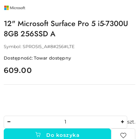
NAZWA
PRODUCENTA:
MICROSOFT
12" Microsoft Surface Pro 5 i5-7300U
8GB 256SSD A
Symbol:
SPRO5I5_A#8#256#LTE
Dostępność:
Towar dostępny
cena:
609.00
Ilość
szt.
Do koszyka