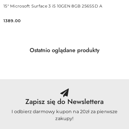
15" Microsoft Surface 3 i5 10GEN 8GB 256SSD A
1389.00
Cena:
Produkty
Ostatnio oglądane produkty
Pomiń karuzelę produktów
o
statusie:
Zapisz się do Newslettera
I odbierz darmowy kupon na 20zł za pierwsze
zakupy!